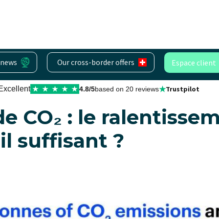
 news
Our cross-border offers
Espace client
★
Excellent
Trustpilot
★
★
★
★
★
4.8/5
based on 20 reviews
e CO₂ : le ralentissem
l suffisant ?