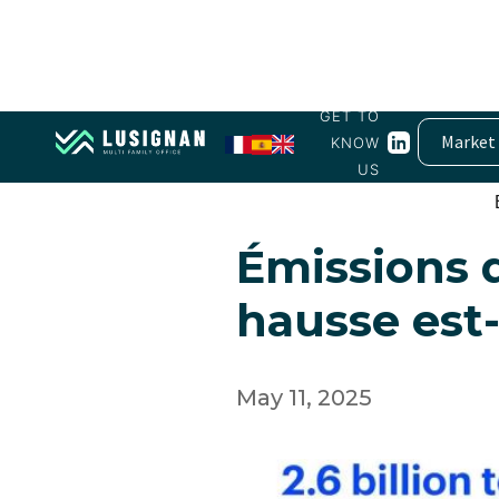
GET TO
Market
KNOW
US
Energie
Émissions d
hausse est-i
May 11, 2025