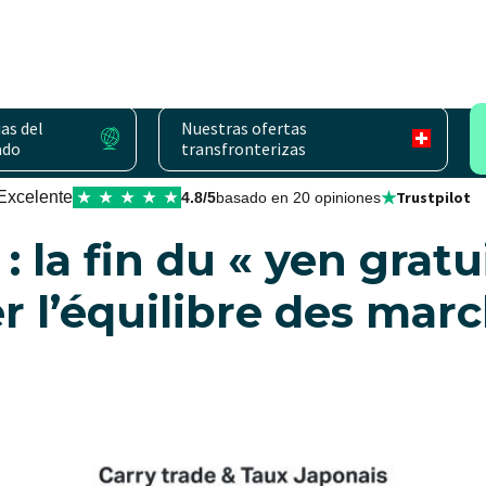
as del
Nuestras ofertas
ado
transfronterizas
evises
★
Excelente
Trustpilot
★
★
★
★
★
4.8/5
basado en 20 opiniones
: la fin du « yen gratu
r l’équilibre des mar