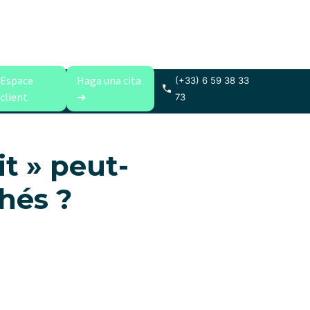
Espace
Haga una cita
(+33) 6 59 38 33
client
➜
73
it » peut-
chés ?