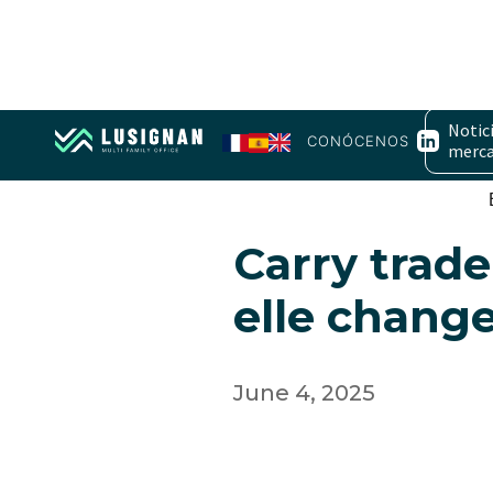
Notici
CONÓCENOS
merc
Taux, banques centrales, d
Carry trade 
elle change
June 4, 2025