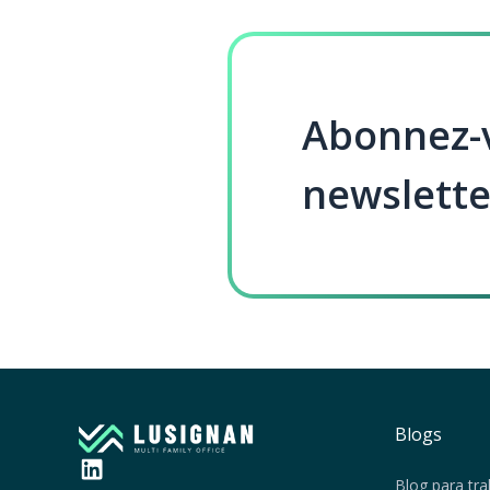
Abonnez-v
newslette
Blogs
Blog para tra