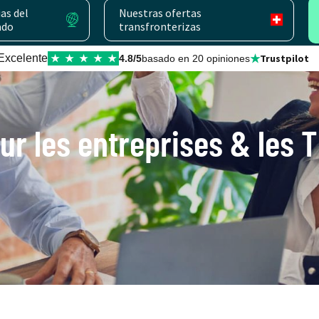
as del
Nuestras ofertas
ado
transfronterizas
★
Excelente
Trustpilot
★
★
★
★
★
4.8/5
basado en 20 opiniones
ur les entreprises & les 