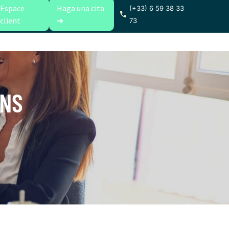
Espace
Haga una cita
(+33) 6 59 38 33
client
➜
73
TNS