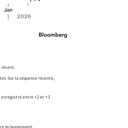
 récent.
es. Sur la séquence récente,
 enregistré entre +2 et +3
ce qu’auparavant.