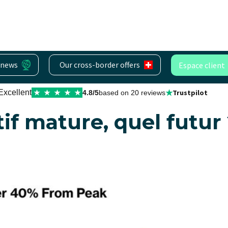
 news
Our cross-border offers
Espace client
★
Excellent
Trustpilot
★
★
★
★
★
4.8/5
based on 20 reviews
tif mature, quel futur