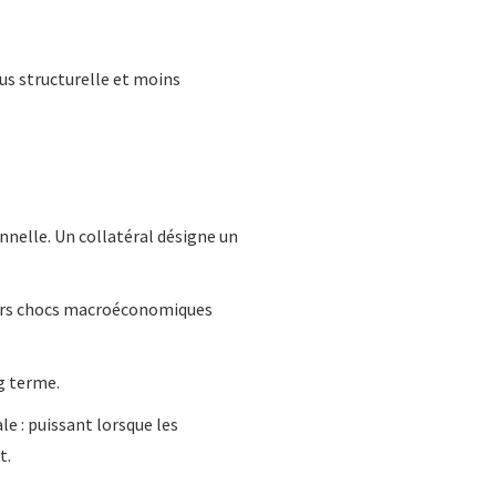
us structurelle et moins
nnelle. Un collatéral désigne un
uturs chocs macroéconomiques
g terme.
le : puissant lorsque les
t.