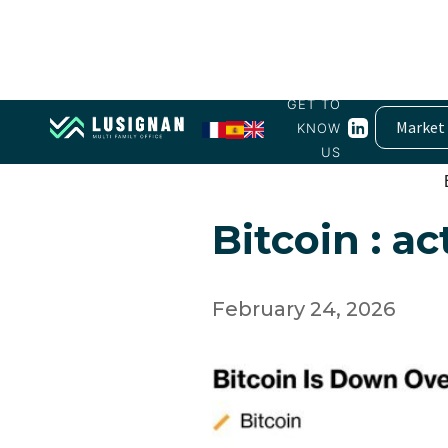
GET TO
Market
KNOW
US
Crypto
Bitcoin : ac
February 24, 2026