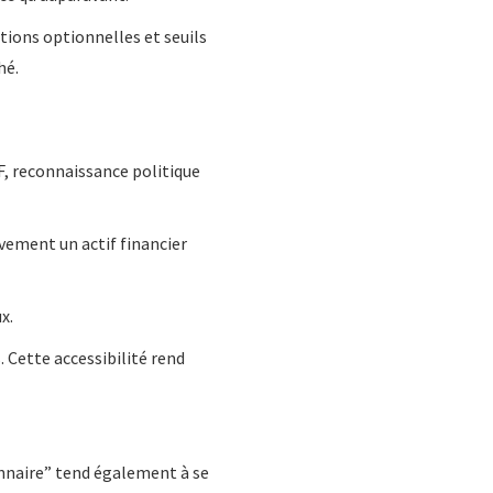
ctions optionnelles et seuils
hé.
TF, reconnaissance politique
vement un actif financier
x.
. Cette accessibilité rend
onnaire” tend également à se