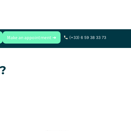
Make an appointment ➜
(+33) 6 59 38 33 73
 ?