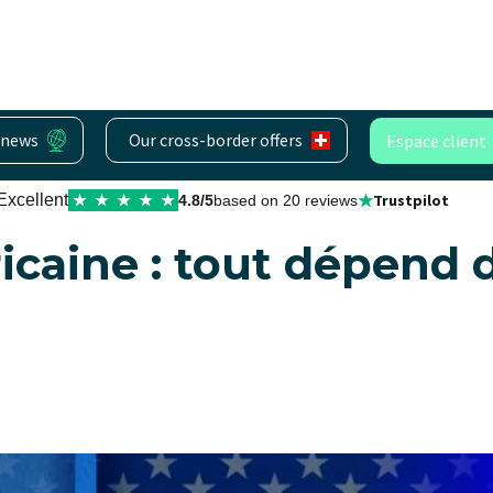
 news
Our cross-border offers
Espace client
evises
★
Excellent
Trustpilot
★
★
★
★
★
4.8/5
based on 20 reviews
icaine : tout dépend 