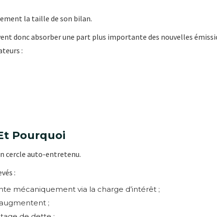
ement la taille de son bilan.
vent donc absorber une part plus importante des nouvelles émissio
teurs :
Et Pourquoi
’un cercle auto-entretenu.
vés :
nte mécaniquement via la charge d’intérêt ;
 augmentent ;
tage de dette ;