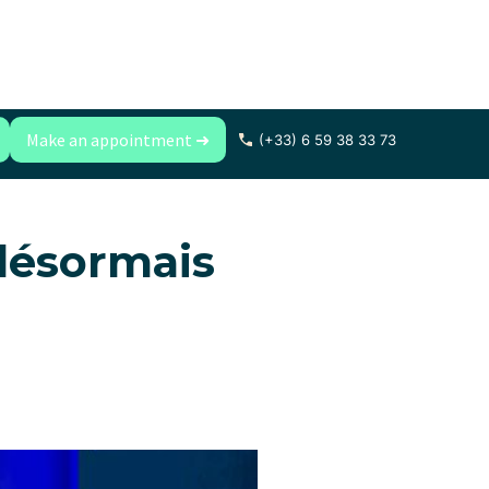
Make an appointment ➜
(+33) 6 59 38 33 73
désormais