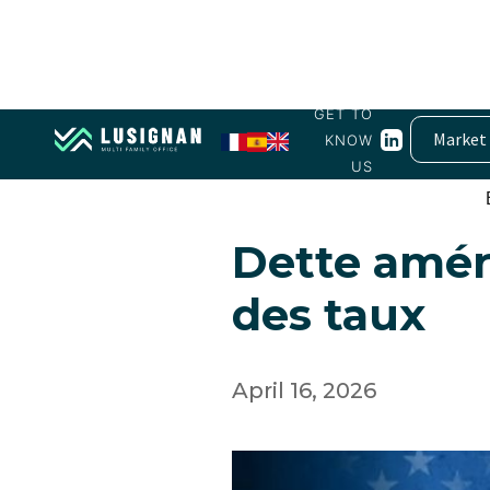
GET TO
Market
KNOW
US
Taux, banques centrales, d
Dette amér
des taux
April 16, 2026