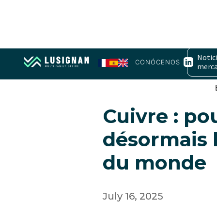
Notici
CONÓCENOS
merc
Agri & Metal non precieux
Cuivre : po
désormais l
du monde
July 16, 2025