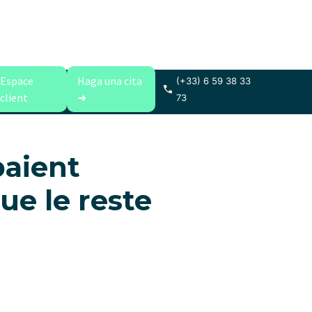
Espace
Haga una cita
(+33) 6 59 38 33
client
➜
73
paient
ue le reste