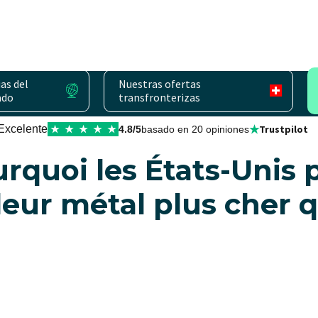
as del
Nuestras ofertas
ado
transfronterizas
★
Excelente
Trustpilot
★
★
★
★
★
4.8/5
basado en 20 opiniones
urquoi les États-Unis 
eur métal plus cher q