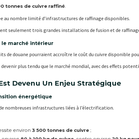
0 tonnes de cuivre raffiné
.
 au nombre limité d’infrastructures de raffinage disponibles.
 seulement trois grandes installations de fusion et de raffinage s
 le marché intérieur
ts de douane pourraient accroître le coût du cuivre disponible pour
 devenir plus tendu que le marché mondial, avec des effets potentie
 Est Devenu Un Enjeu Stratégique
nsition énergétique
de nombreuses infrastructures liées à l’électrification.
essite environ
3 500 tonnes de cuivre
;
e environ
80 à 100 kg de cuivre
, contre environ
20 kg pour