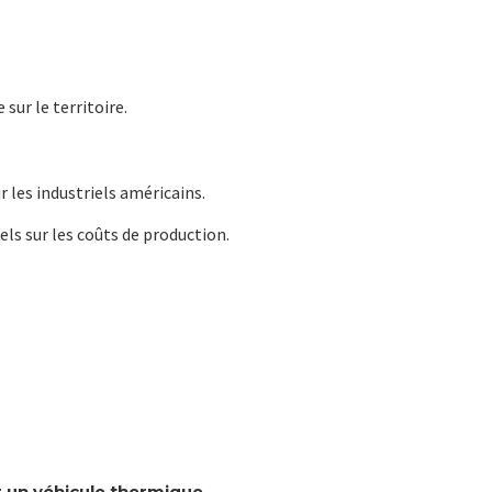
ur le territoire.
 les industriels américains.
ls sur les coûts de production.
 un véhicule thermique
.