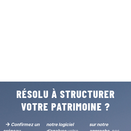
RÉSOLU À STRUCTURER
VOTRE PATRIMOINE ?
Confirmez un
notre logiciel
sur notre

créneau
d’analyse
votre
approche,
nos