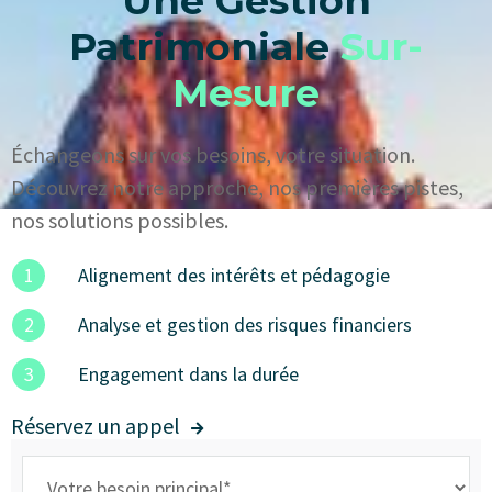
Une Gestion
Patrimoniale
Sur-
Mesure
Échangeons sur vos besoins, votre situation.
Découvrez notre approche, nos premières pistes,
nos solutions possibles.
1
Alignement des intérêts et pédagogie
2
Analyse et gestion des risques financiers
3
Engagement dans la durée
Réservez un appel
