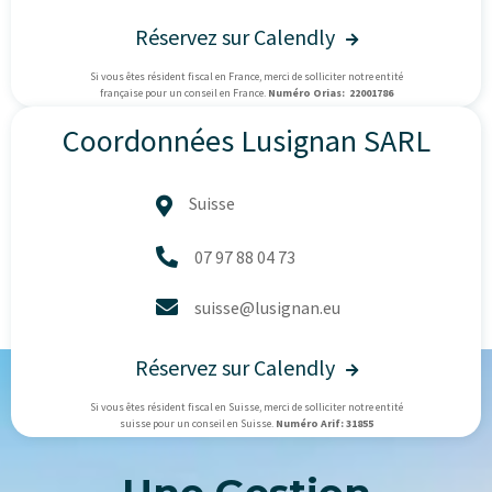
Réservez sur Calendly

Si vous êtes résident fiscal en France, merci de solliciter notre entité
française pour un conseil en France.
Numéro Orias: 22001786
Coordonnées Lusignan SARL
Suisse


07 97 88 04 73

suisse@lusignan.eu
Réservez sur Calendly

Si vous êtes résident fiscal en Suisse, merci de solliciter notre entité
suisse pour un conseil en Suisse.
Numéro Arif: 31855