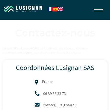
Contactez-nous
Lusigan SAS et Lusignan SARL sont deux entités dédiées au conseil en
investissements régulés respectivement en France et en Suisse.
Coordonnées Lusignan SAS
France


06 59 38 33 73

france@lusignan.eu