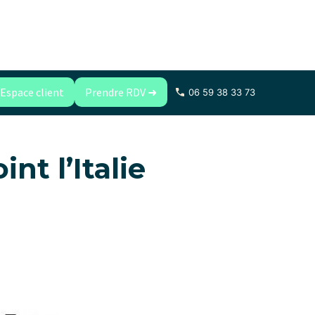
Espace client
Prendre RDV ➜
06 59 38 33 73
nt l’Italie