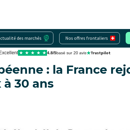
actualité des marchés
Nos offres frontaliers
★
Excellent
Trustpilot
★
★
★
★
★
4.8/5
basé sur 20 avis
éenne : la France rejoi
x à 30 ans