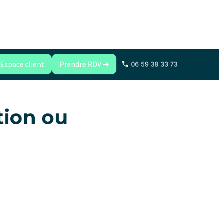
Espace client
Prendre RDV ➜
06 59 38 33 73
tion ou