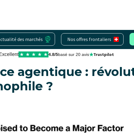
actualité des marchés
Nos offres frontaliers
★
Excellent
Trustpilot
★
★
★
★
★
4.8/5
basé sur 20 avis
e agentique : révolu
nophile ?