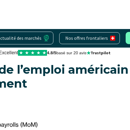
actualité des marchés
Nos offres frontaliers
★
Excellent
Trustpilot
★
★
★
★
★
4.8/5
basé sur 20 avis
de l’emploi américai
ment