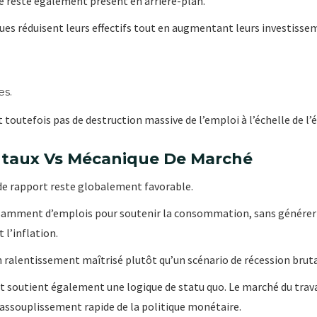
elle reste également présent en arrière-plan.
es réduisent leurs effectifs tout en augmentant leurs investissem
es.
t toutefois pas de destruction massive de l’emploi à l’échelle de 
ntaux Vs Mécanique De Marché
 de rapport reste globalement favorable.
isamment d’emplois pour soutenir la consommation, sans générer d
 l’inflation.
un ralentissement maîtrisé plutôt qu’un scénario de récession bruta
rt soutient également une logique de statu quo. Le marché du trava
un assouplissement rapide de la politique monétaire.