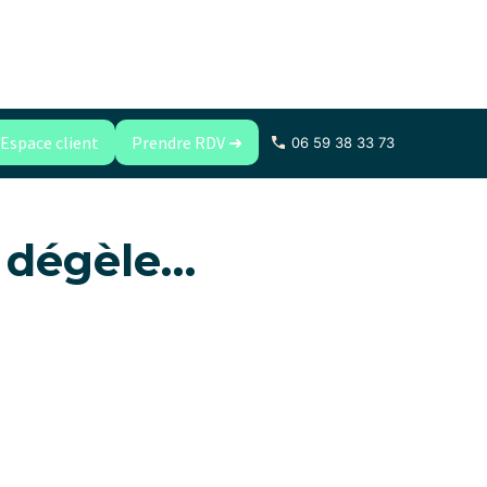
Espace client
Prendre RDV ➜
06 59 38 33 73
n dégèle…