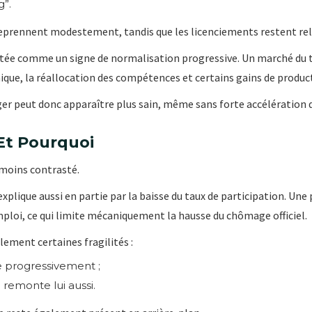
g”.
reprennent modestement, tandis que les licenciements restent re
étée comme un signe de normalisation progressive. Un marché du t
ue, la réallocation des compétences et certains gains de product
 peut donc apparaître plus sain, même sans forte accélération d
Et Pourquoi
nmoins contrasté.
plique aussi en partie par la baisse du taux de participation. Une p
ploi, ce qui limite mécaniquement la hausse du chômage officiel.
ement certaines fragilités :
 progressivement ;
i remonte lui aussi.